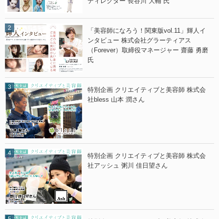
ディレクター 長谷川 大輔 氏
o
o
l
l
.
.
4
4
「美容師になろう！関東版vol.11」輝人イ
」
」
ンタビュー 株式会社グラーティアス
輝
輝
（Forever）取締役マネージャー 齋藤 勇磨
人
人
イ
イ
氏
ン
ン
タ
タ
ビ
ビ
ュ
ュ
特別企画 クリエイティブと美容師 株式会
ー
ー
社bless 山本 潤さん
C
A
a
R
p
C
e
H
l
E
i
椎
T
葉
特別企画 クリエイティブと美容師 株式会
o
美
社アッシュ 粥川 佳日望さん
竹
咲
内
氏
遥
」
香
氏
」