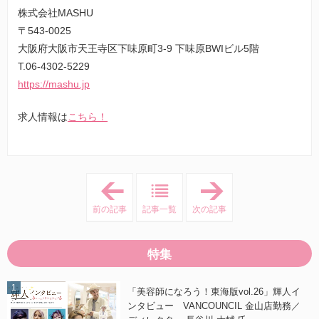
株式会社MASHU
〒543-0025
大阪府大阪市天王寺区下味原町3-9 下味原BWIビル5階
T.06-4302-5229
https://mashu.jp
求人情報は
こちら！
「
「
「
「
美
美
前の記事
記事一覧
次の記事
容
容
師
師
に
に
な
な
特集
ろ
ろ
う
う
！
！
関
関
「美容師になろう！東海版vol.26」輝人イ
西
西
ンタビュー VANCOUNCIL 金山店勤務／
版
版
v
v