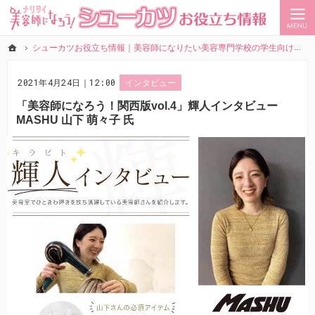
シューカツ（就活）お役立ち情報を美容学生向けに掲載中。
なりたい美容師になろう！シューカツ（就活）お役立ち情報
ホーム
シューカツお役立ち情報｜美容師になりたい美容専門学校の学生向けサイト
ホーム
シューカツお役立ち情報｜美容師になりたい美容専門学校の学生向けサイト
2021年4月24日｜12:00
インタビュー
「美容師になろう！関西版vol.4」輝人インタビュー
MASHU 山下 萌々子 氏