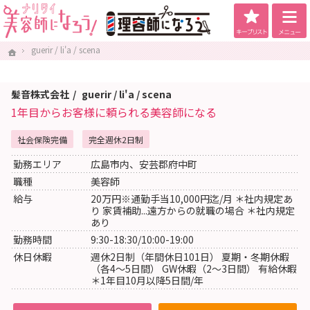
キープリス
美容師になろう！は将来美容師を目指している美容専門学生向け求人サイトです。
美容師になろう！ - 理念・教育に自信あり！社会保険完備サロンを厳選掲載！
guerir / li'a / scena
guerir / li'a / scena
ホーム
ホーム
髪音株式会社
guerir / li'a / scena
1年目からお客様に頼られる美容師になる
社会保険完備
完全週休2日制
勤務エリア
広島市内、安芸郡府中町
職種
美容師
給与
20万円※通勤手当10,000円迄/月 ＊社内規定あ
り 家賃補助...遠方からの就職の場合 ＊社内規定
あり
勤務時間
9:30-18:30/10:00-19:00
休日休暇
週休2日制（年間休日101日） 夏期・冬期休暇
（各4〜5日間） GW休暇（2〜3日間） 有給休暇
＊1年目10月以降5日間/年