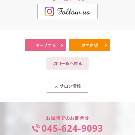
会社名
スタイリスト
担当者メッセージ
森田莉子
髪音株式会社
サロン見学は原則、平日のみの受付となります。学校の都合
広島県理容美容専門学校卒 2021年4月入
代表者名
や遠方からのご訪問などの場合は、できるかぎりスケジュー
社
ル調整しますのでぜひご相談ください。
代表取締役 檜谷 夏希
サ
体験施術サロンコンセプトやスタッフが創りだす空気を肌で
キープ
する
見学
希望
i
i
夢を叶えてくれるサロンです！
ロ
設立
感じていただくため体験施術も受け付けています。guerir /
ン
li'a / scenaで働く自分をイメージしてみてください。
思いやりを持って働くスタッフばか
店舗数
項目一覧へ戻る
りて、みんなで気持ちよく楽しく働ける環境がなっています。可
担当：スタッフ一同
d
d
広島市内、安芸郡府中町 5店舗
愛いスタイルをお客様と一緒に行る事が毎日の楽しみです！
スタッフ数
サロン情報
28人
勤務地
資本金
広島市内、安芸郡府中町
勤務先
売上高
guerir（広島市安芸区、東区、安芸郡府中町） li'a（広島市中
お電話でのお問合せ
事業内容
区） scena（広島市中区）
045-624-9093
美容室経営
職種