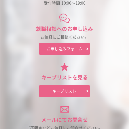
住所
受付時間
10:00～19:00
美容師
〒730-0036 広島県広島市中区袋町1-11 ヴィアボルサSERA2F
資格
アクセス方法
美容師免許
就職相談への
お申し込み
給与
電話
お気軽にご相談ください。
20万円※通勤手当10,000円迄/月 ＊社内規定あり 家賃補助...遠方
082-542-4560
からの就職の場合 ＊社内規定あり
お申し込み
フォーム
メールアドレス
給与例
guerir2007@yahoo.co.jp
20万円※通勤手当10,000円迄/月 ＊社内規定あり 家賃補助...遠方
ホームページ
からの就職の場合 ＊社内規定あり
https://recruit.guerir-hair.com/
勤務時間
キープリスト
を見る
9:30-18:30/10:00-19:00
キープリスト
休日休暇
週休2日制（年間休日101日） 夏期・冬期休暇（各4〜5日間）
GW休暇（2〜3日間） 有給休暇 ＊1年目10月以降5日間/年
待遇・福利厚生
メールにて
お問合せ
社会保険完備
ご不明点などお気軽に
お問合せください。