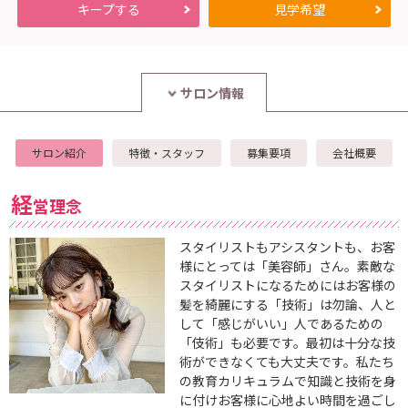
キープ
する
見学
希望
i
i
d
d
サロン情報
サロン紹介
特徴・スタッフ
募集要項
会社概要
経
営理念
スタイリストもアシスタントも、お客
様にとっては「美容師」さん。素敵な
スタイリストになるためにはお客様の
髪を綺麗にする「技術」は勿論、人と
して「感じがいい」人であるための
「伎術」も必要です。最初は十分な技
術ができなくても大丈夫です。私たち
の教育カリキュラムで知識と技術を身
に付けお客様に心地よい時間を過ごし