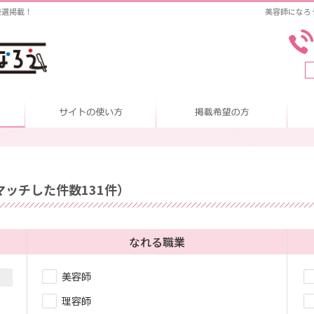
厳選掲載！
美容師になろ
美容室を探す
美容師になろうについて
マッチした件数
131
件）
なれる職業
美容師
理容師