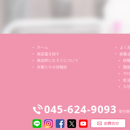
ホーム
よく
美容室を探す
就職
美容師になろうについて
就
先輩たちの体験談
履
サ
就
入
045-624-9093
受付