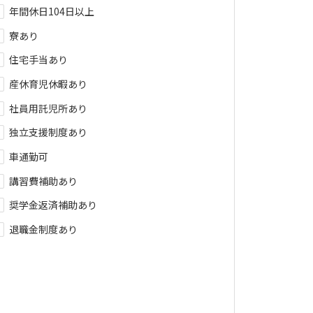
年間休日104日以上
採用
寮あり
会社
住宅手当あり
産休育児休暇あり
ニュ
社員用託児所あり
編集
独立支援制度あり
お問
車通勤可
就職
講習費補助あり
利用
奨学金返済補助あり
退職金制度あり
個人
サイ